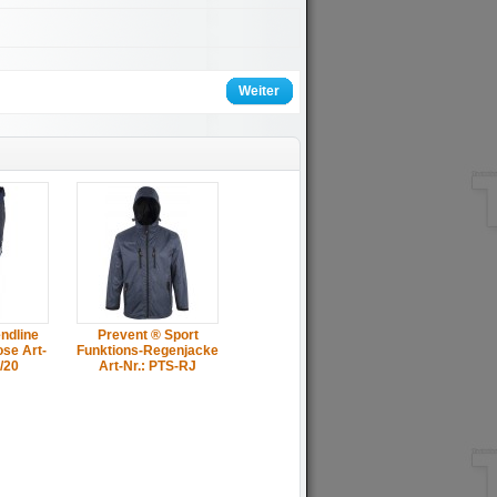
Weiter
ndline
Prevent ® Sport
se Art-
Funktions-Regenjacke
/20
Art-Nr.: PTS-RJ