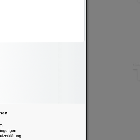
onen
um
dingungen
utzerklärung